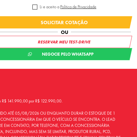
Li e aceito a
Política de Privacidade
SOLICITAR COTAÇÃO
OU
RESERVAR MEU TEST-DRIVE
NEGOCIE PELO WHATSAPP
 141.990,00 por R$ 122.990,00.
VÁLIDO ATÉ 05/08/2026 OU ENQUANTO DURAR O ESTOQUE DE 1
LA CONCESSIONÁRIA EM QUE O VEÍCULO SE ENCONTRA. O LEAD
TRE EM CONTATO, POR TELEFONE, COM A CONCESSIONÁRIA
, INCLUINDO, MAS SEM SE LIMITAR, PRODUTOR RURAL, PCD,