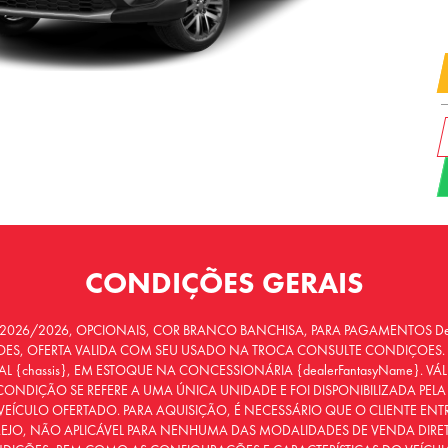
CONDIÇÕES GERAIS
026/2026, OPCIONAIS, COR BRANCO BANCHISA, PARA PAGAMENTOS De R$
ES, OFERTA VALIDA COM SEU USADO NA TROCA CONSULTE CONDIÇOES.
AL {chassis}, EM ESTOQUE NA CONCESSIONÁRIA {dealerFantasyName}. 
CONDIÇÃO SE REFERE A UMA ÚNICA UNIDADE E FOI DISPONIBILIZADA PE
VEÍCULO OFERTADO. PARA AQUISIÇÃO, É NECESSÁRIO QUE O CLIENTE EN
REJO, NÃO APLICÁVEL PARA NENHUMA DAS MODALIDADES DE VENDA DIRETA