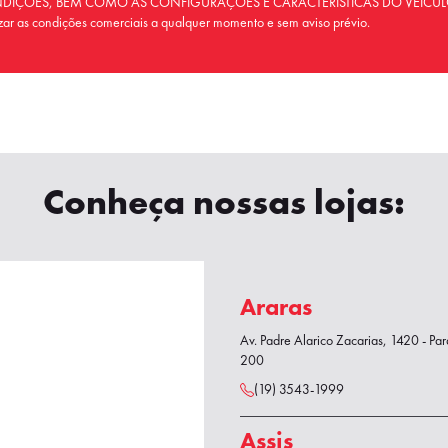
NDIÇÕES, BEM COMO AS CONFIGURAÇÕES E CARACTERÍSTICAS DO VEÍCUL
r as condições comerciais a qualquer momento e sem aviso prévio.
Conheça nossas lojas:
Araras
Av. Padre Alarico Zacarias, 1420 - Par
200
(19) 3543-1999
Assis