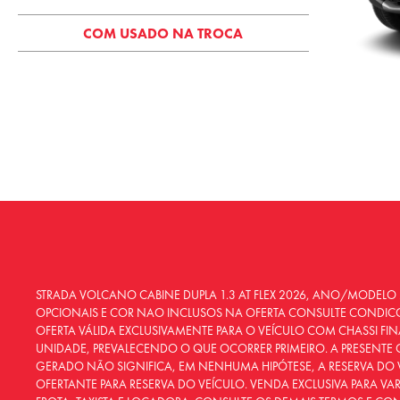
COM USADO NA TROCA
STRADA VOLCANO CABINE DUPLA 1.3 AT FLEX 2026, ANO/MODELO 2
OPCIONAIS E COR NAO INCLUSOS NA OFERTA CONSULTE CONDICO
OFERTA VÁLIDA EXCLUSIVAMENTE PARA O VEÍCULO COM CHASSI FIN
UNIDADE, PREVALECENDO O QUE OCORRER PRIMEIRO. A PRESENTE 
GERADO NÃO SIGNIFICA, EM NENHUMA HIPÓTESE, A RESERVA DO 
OFERTANTE PARA RESERVA DO VEÍCULO. VENDA EXCLUSIVA PARA VA