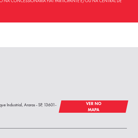
O NA CONCESSIONÁRIA FIAT PARTICIPANTE E/OU NA CENTRAL DE
VER NO
que Industrial, Araras - SP, 13601-
MAPA