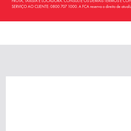
FROTA, TAXISTA E LOCADORA. CONSULTE OS DEMAIS TERMOS E CO
SERVIÇO AO CLIENTE: 0800 707 1000. A FCA reserva o direito de atualiza