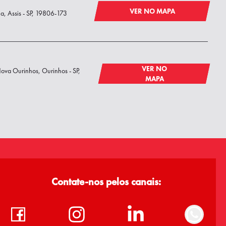
VER NO MAPA
a, Assis - SP, 19806-173
VER NO
Nova Ourinhos, Ourinhos - SP,
MAPA
Contate-nos pelos canais: