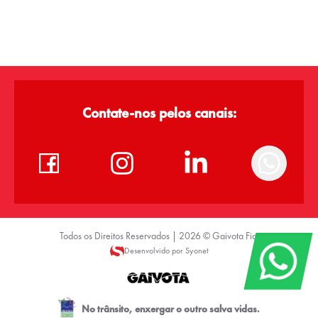
Contate-nos pelos canais:
Todos os Direitos Reservados |
2026
©
Gaivota Fiat
Desenvolvido por Syonet
No trânsito, enxergar o outro salva vidas.