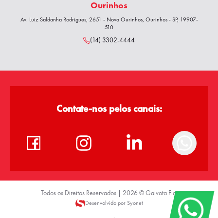
Ourinhos
Av. Luiz Saldanha Rodrigues, 2651 - Nova Ourinhos, Ourinhos - SP, 19907-
510
(14) 3302-4444
Contate-nos pelos canais:
Todos os Direitos Reservados |
2026
©
Gaivota Fiat
Desenvolvido por Syonet