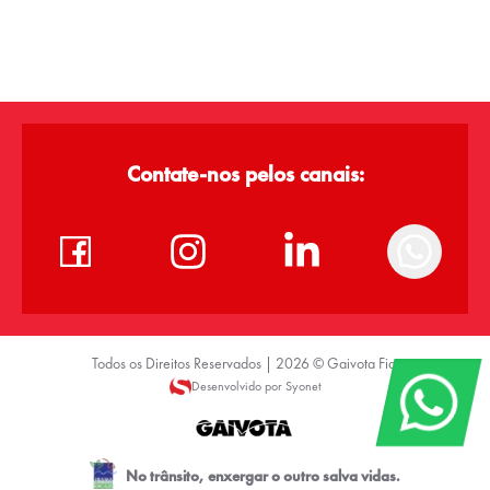
Contate-nos pelos canais:
Todos os Direitos Reservados |
2026
©
Gaivota Fiat
Desenvolvido por Syonet
No trânsito, enxergar o outro salva vidas.