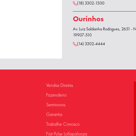
(18) 3302-1500
Ourinhos
Av. Luiz Saldanha Rodrigues, 2651 - 
19907-510
(14) 3302-4444
Vendas Diretas
Fazendeiro
Seminovos
Garantia
Trabalhe Conosco
Fiat Pulse Lollapalooza