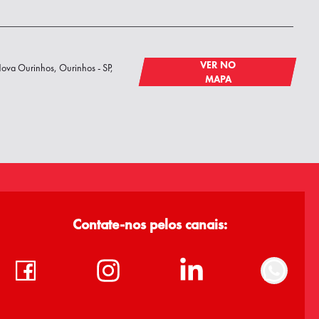
VER NO
Nova Ourinhos, Ourinhos - SP,
MAPA
Contate-nos pelos canais: