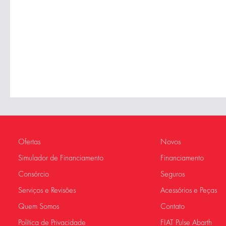
Ofertas
Novos
Simulador de Financiamento
Financiamento
Consórcio
Seguros
Serviços e Revisões
Acessórios e Peças
Quem Somos
Contato
Política de Privacidade
FIAT Pulse Abarth