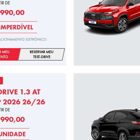
TIR DE
.990,00
IMPERDÍVEL
STACIONAMENTO ELETRÔNICO
R MEU
RESERVAR MEU
ENTO
TEST-DRIVE
A
DRIVE 1.3 AT
P 2026 26/26
TIR DE
.990,00
UNIDADE