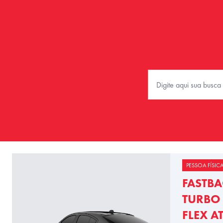
PESSOA FÍSIC
FASTBA
TURBO 
FLEX A