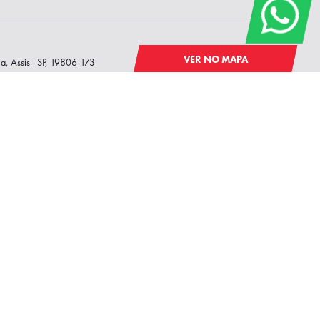
VER NO MAPA
a, Assis - SP, 19806-173
VER NO
Nova Ourinhos, Ourinhos - SP,
MAPA
Contate-nos pelos canais: