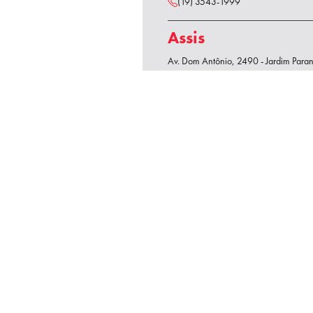
(19) 3543-1999
Assis
Av. Dom Antônio, 2490 - Jardim Paran
(18) 3302-1500
Ourinhos
Av. Luiz Saldanha Rodrigues, 2651 - 
19907-510
(14) 3302-4444
Vendas Diretas
Fazendeiro