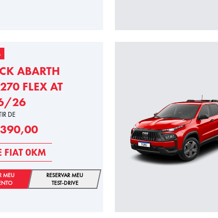
A
CK ABARTH
270 FLEX AT
6/26
TIR DE
.390,00
E FIAT 0KM
R MEU
RESERVAR MEU
ENTO
TEST-DRIVE