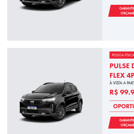
GARANTI
ORÇAM
PESSOA FÍSIC
PULSE 
FLEX 4
À VISTA A PAR
R$ 99.
OPORT
GARANTI
ORÇAM