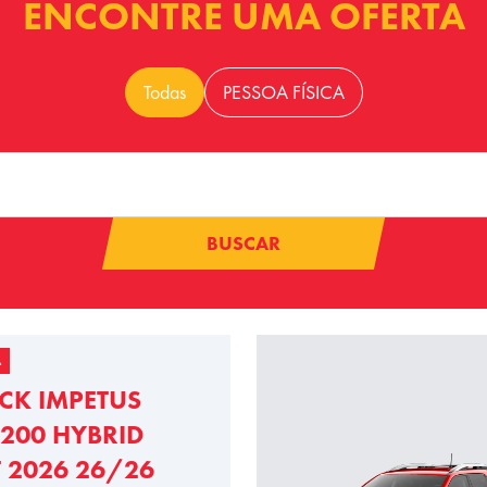
ENCONTRE UMA OFERTA
Todas
PESSOA FÍSICA
BUSCAR
A
CK IMPETUS
200 HYBRID
T 2026 26/26