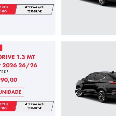
R MEU
RESERVAR MEU
ENTO
TEST-DRIVE
A
DRIVE 1.3 MT
P 2026 26/26
TIR DE
990,00
UNIDADE
R MEU
RESERVAR MEU
ENTO
TEST-DRIVE