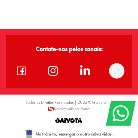
Contate-nos pelos canais:
Todos os Direitos Reservados |
2026
©
Gaivota Fiat
Desenvolvido por Syonet
No trânsito, enxergar o outro salva vidas.