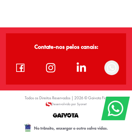
Contate-nos pelos canais:
Todos os Direitos Reservados |
2026
©
Gaivota Fiat
Desenvolvido por Syonet
No trânsito, enxergar o outro salva vidas.